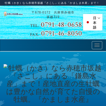
牡蠣（かき）なら赤穂市坂越『さこし』にある「かましま水産」まで！
〒678-0172 兵庫県赤穂市
坂越319
日
本
語