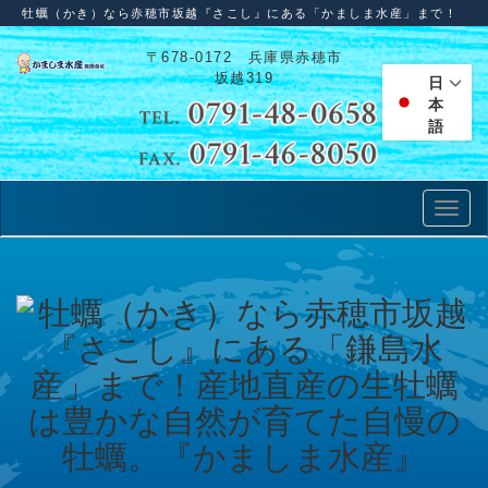
牡蠣（かき）なら赤穂市坂越『さこし』にある「かましま水産」まで！
〒678-0172 兵庫県赤穂市
坂越319
日
本
語