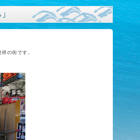
ぁ」
発祥の街です。
。