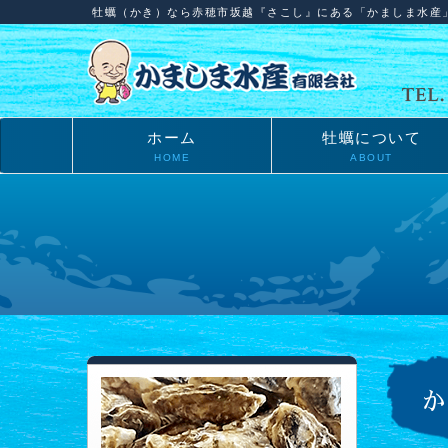
牡蠣（かき）なら赤穂市坂越『さこし』にある「かましま水産
ホーム
牡蠣について
HOME
ABOUT