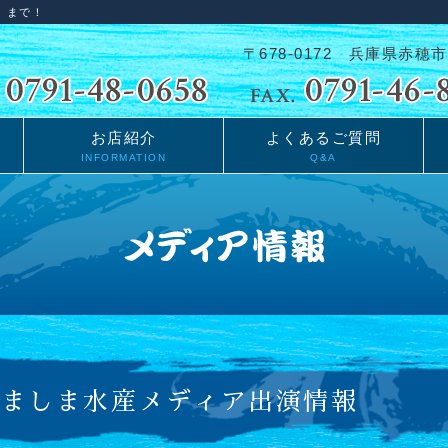
」まで！
〒678-0172 兵庫県赤穂市
お店紹介
よくあるご質問
INFORMATION
Q&A
かましま水産メディア出演情報