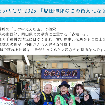
ヒカリTV-2025 「原田伸郎のこの街ええな
伸郎の「この街ええなぁ」で検索
県の南西部、岡山県との県境に位置する「赤穂市」。
灘と千種川の清流にはぐくまれ、古い歴史と伝統をもつ義士
赤穂の名物が、伸郎さんも大好きな牡蠣！
で獲れる牡蠣は、身がふっくらと大粒なのが特徴なんです