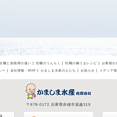
牡蠣と加熱用の違い
牡蠣のうんちく
牡蠣の極うまレシピ
お客様の
シー
会社情報・MAP
かましま水産の人たち
お知らせ
メディア
〒678-0172 兵庫県赤穂市坂越319