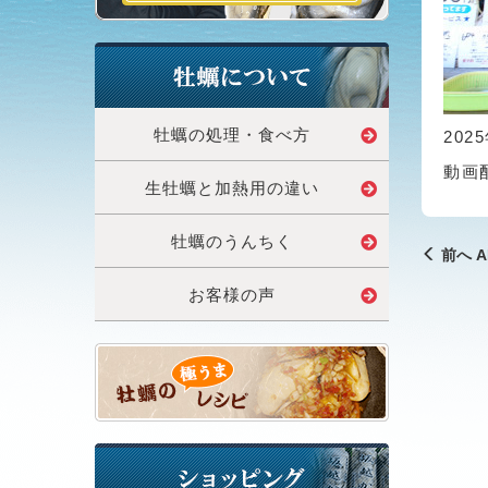
牡蠣の処理・食べ方
20
動画
生牡蠣と加熱用の違い
牡蠣のうんちく
前へ A
お客様の声