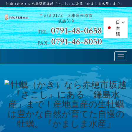
牡蠣（かき）なら赤穂市坂越『さこし』にある「かましま水産」まで！
〒678-0172 兵庫県赤穂市
坂越319
日
本
語