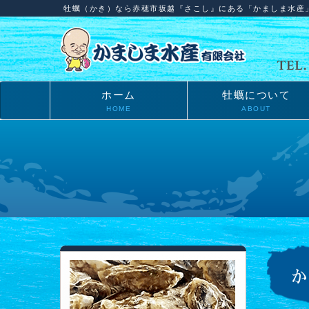
牡蠣（かき）なら赤穂市坂越『さこし』にある「かましま水産
ホーム
牡蠣について
HOME
ABOUT