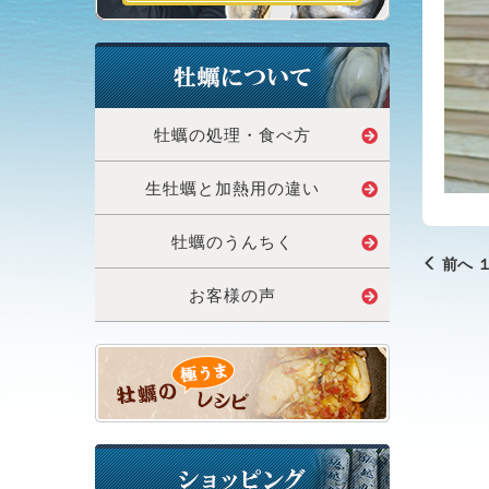
牡蠣の処理・食べ方
生牡蠣と加熱用の違い
牡蠣のうんちく
前へ １
お客様の声