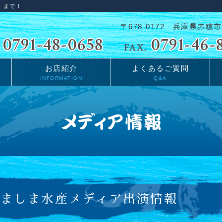
」まで！
〒678-0172 兵庫県赤穂市
お店紹介
よくあるご質問
INFORMATION
Q&A
かましま水産メディア出演情報