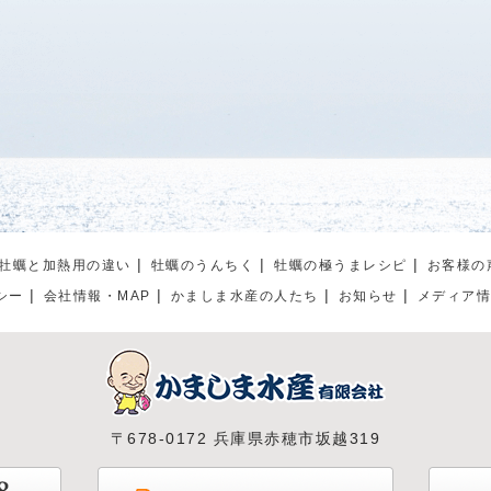
牡蠣と加熱用の違い
牡蠣のうんちく
牡蠣の極うまレシピ
お客様の
シー
会社情報・MAP
かましま水産の人たち
お知らせ
メディア
〒678-0172 兵庫県赤穂市坂越319