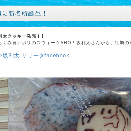
越に新名所誕生！
利太クッキー発売！】
らぐみ発ナポリのスウィーツSHOP 坂利太さんから、牡蠣
>坂利太 サリータfacebook