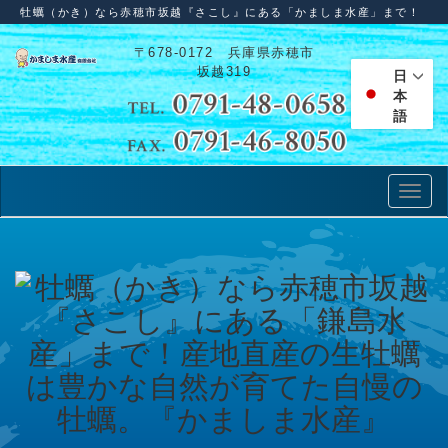
牡蠣（かき）なら赤穂市坂越『さこし』にある「かましま水産」まで！
〒678-0172 兵庫県赤穂市
坂越319
日
本
語