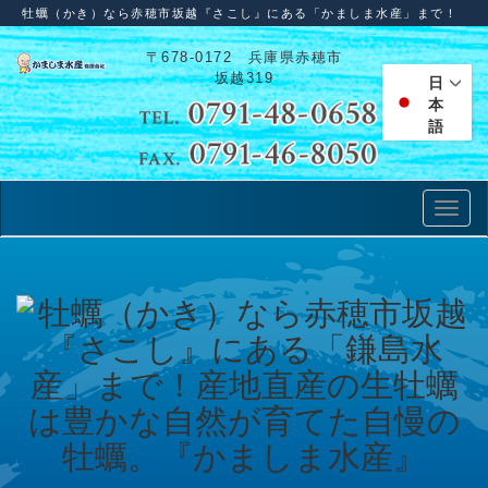
牡蠣（かき）なら赤穂市坂越『さこし』にある「かましま水産」まで！
〒678-0172 兵庫県赤穂市
坂越319
日
本
語