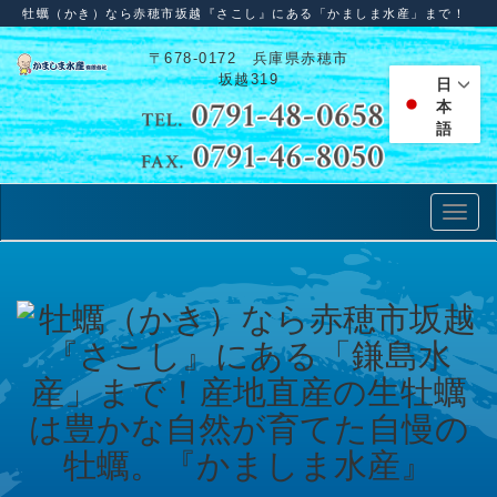
牡蠣（かき）なら赤穂市坂越『さこし』にある「かましま水産」まで！
〒678-0172 兵庫県赤穂市
坂越319
日
本
語