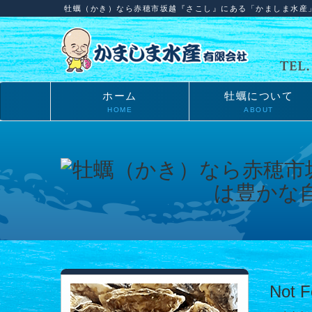
牡蠣（かき）なら赤穂市坂越『さこし』にある「かましま水産
ホーム
牡蠣について
HOME
ABOUT
Not 