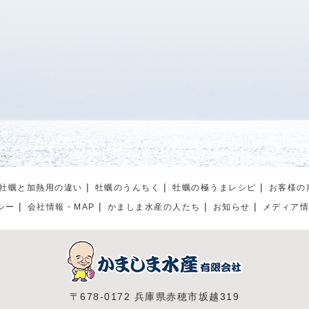
牡蠣と加熱用の違い
牡蠣のうんちく
牡蠣の極うまレシピ
お客様の
シー
会社情報・MAP
かましま水産の人たち
お知らせ
メディア
〒678-0172 兵庫県赤穂市坂越319