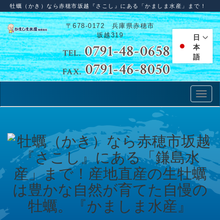
牡蠣（かき）なら赤穂市坂越『さこし』にある「かましま水産」まで！
〒678-0172 兵庫県赤穂市
坂越319
日
本
語