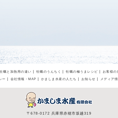
牡蠣と加熱用の違い
牡蠣のうんちく
牡蠣の極うまレシピ
お客様の
シー
会社情報・MAP
かましま水産の人たち
お知らせ
メディア
〒678-0172 兵庫県赤穂市坂越319