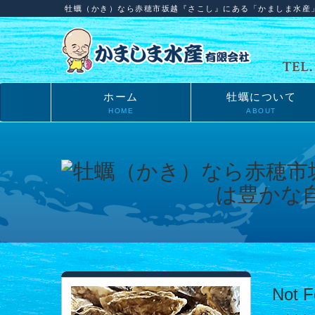
牡蠣（かき）なら赤穂市坂越『さこし』にある「かましま水産
ホーム
牡蠣について
HOME
ABOUT
Not 