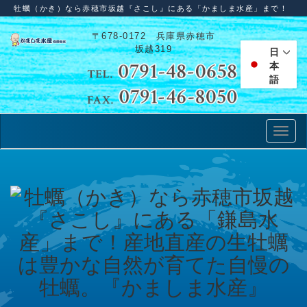
牡蠣（かき）なら赤穂市坂越『さこし』にある「かましま水産」まで！
〒678-0172 兵庫県赤穂市
坂越319
日
本
語