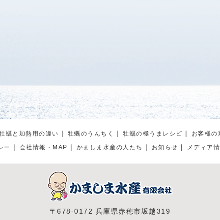
牡蠣と加熱用の違い
牡蠣のうんちく
牡蠣の極うまレシピ
お客様の
シー
会社情報・MAP
かましま水産の人たち
お知らせ
メディア
〒678-0172 兵庫県赤穂市坂越319