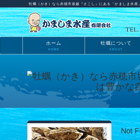
牡蠣（かき）なら赤穂市坂越『さこし』にある「かましま水産
ホーム
牡蠣について
HOME
ABOUT
Not 