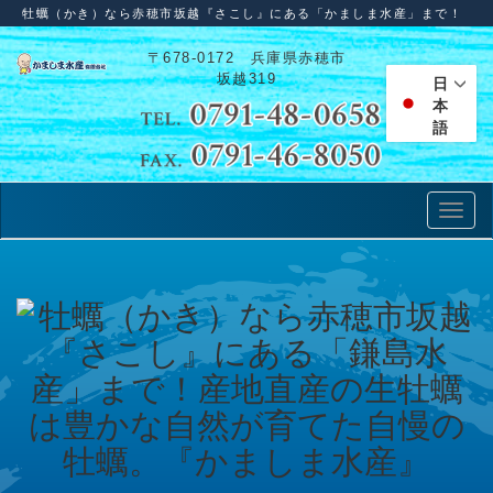
牡蠣（かき）なら赤穂市坂越『さこし』にある「かましま水産」まで！
〒678-0172 兵庫県赤穂市
坂越319
日
本
語