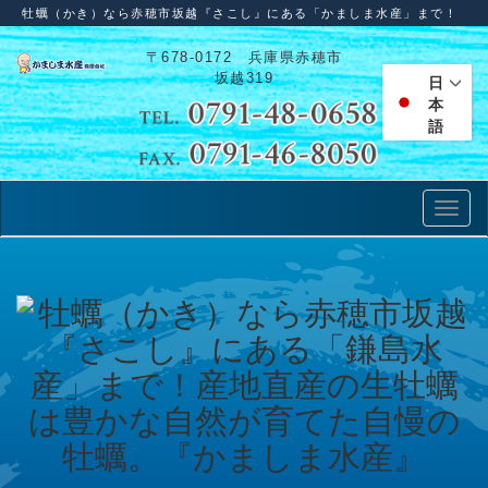
牡蠣（かき）なら赤穂市坂越『さこし』にある「かましま水産」まで！
〒678-0172 兵庫県赤穂市
坂越319
日
本
語