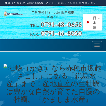
牡蠣（かき）なら赤穂市坂越『さこし』にある「かましま水産」まで！
〒678-0172 兵庫県赤穂市
坂越319
日
本
語