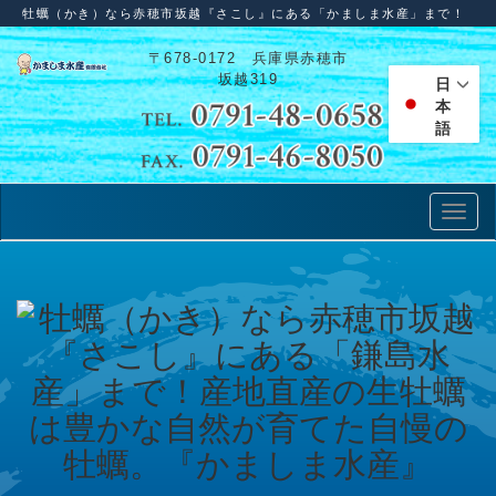
牡蠣（かき）なら赤穂市坂越『さこし』にある「かましま水産」まで！
〒678-0172 兵庫県赤穂市
坂越319
日
本
語