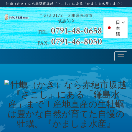
牡蠣（かき）なら赤穂市坂越『さこし』にある「かましま水産」まで！
〒678-0172 兵庫県赤穂市
坂越319
日
本
語