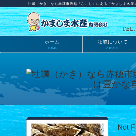
牡蠣（かき）なら赤穂市坂越『さこし』にある「かましま水産
ホーム
牡蠣について
HOME
ABOUT
Not 