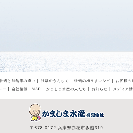
牡蠣と加熱用の違い
牡蠣のうんちく
牡蠣の極うまレシピ
お客様の
シー
会社情報・MAP
かましま水産の人たち
お知らせ
メディア
〒678-0172 兵庫県赤穂市坂越319