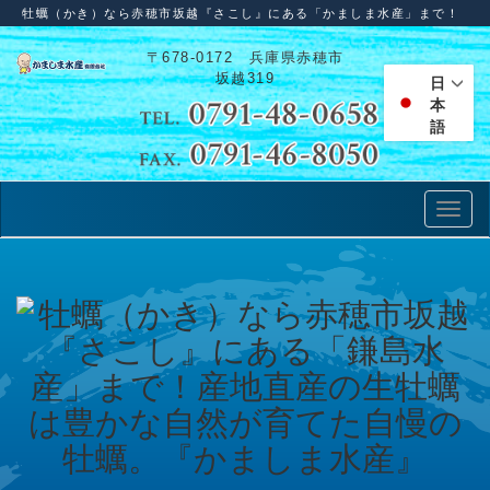
牡蠣（かき）なら赤穂市坂越『さこし』にある「かましま水産」まで！
〒678-0172 兵庫県赤穂市
坂越319
日
本
語