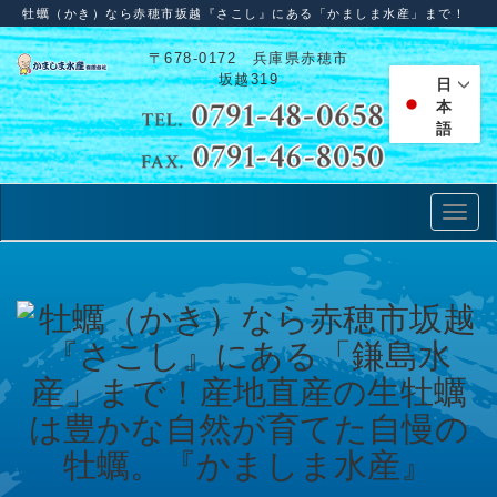
牡蠣（かき）なら赤穂市坂越『さこし』にある「かましま水産」まで！
〒678-0172 兵庫県赤穂市
坂越319
日
本
語