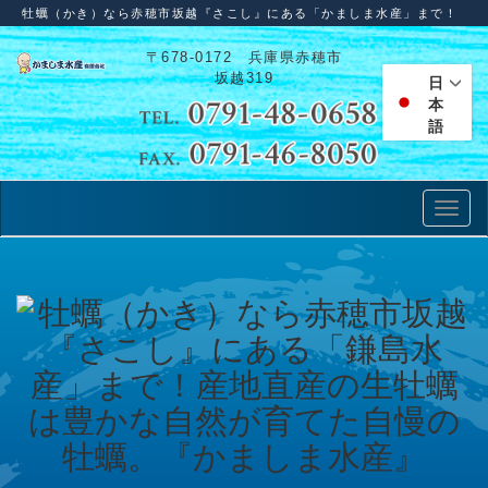
牡蠣（かき）なら赤穂市坂越『さこし』にある「かましま水産」まで！
〒678-0172 兵庫県赤穂市
坂越319
日
本
語