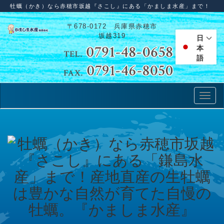
牡蠣（かき）なら赤穂市坂越『さこし』にある「かましま水産」まで！
〒678-0172 兵庫県赤穂市
坂越319
日
本
語