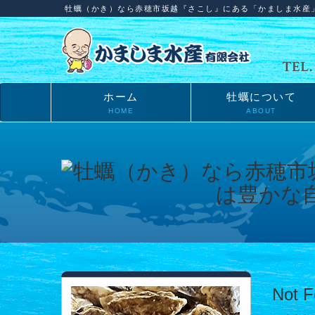
牡蠣（かき）なら赤穂市坂越『さこし』にある「かましま水産
ホーム
牡蠣について
HOME
ABOUT
Not 