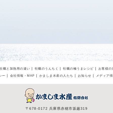
牡蠣と加熱用の違い
牡蠣のうんちく
牡蠣の極うまレシピ
お客様の
シー
会社情報・MAP
かましま水産の人たち
お知らせ
メディア
〒678-0172 兵庫県赤穂市坂越319