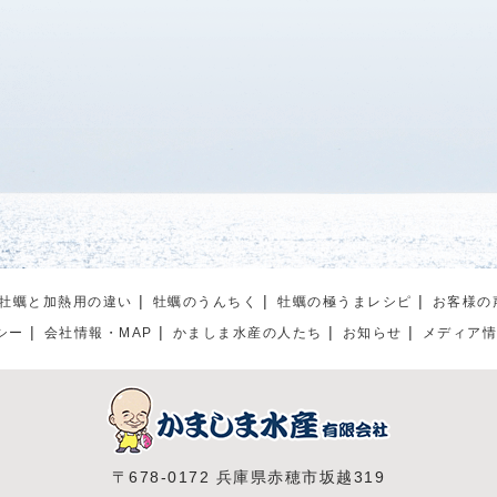
牡蠣と加熱用の違い
牡蠣のうんちく
牡蠣の極うまレシピ
お客様の
シー
会社情報・MAP
かましま水産の人たち
お知らせ
メディア
〒678-0172 兵庫県赤穂市坂越319