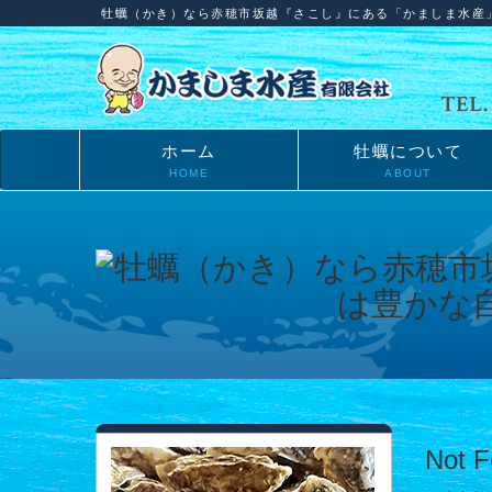
牡蠣（かき）なら赤穂市坂越『さこし』にある「かましま水産
ホーム
牡蠣について
HOME
ABOUT
Not 