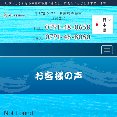
牡蠣（かき）なら赤穂市坂越『さこし』にある「かましま水産」まで！
〒678-0172 兵庫県赤穂市
坂越319
日
本
語
Not Found