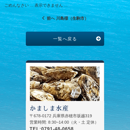
ごめんなさい ... 表示できません ...
前へ 川島様（生駒市）
一覧へ戻る
かましま水産
〒678-0172 兵庫県赤穂市坂越319
営業時間: 8:30~14:00（火・土 定休）
TEL:0791-48-0658