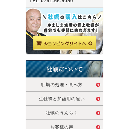
TEL:0791-56-5050
牡蠣の処理・食べ方
生牡蠣と加熱用の違い
牡蠣のうんちく
お客様の声