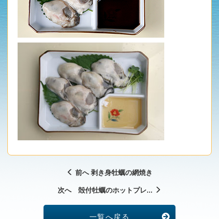
前へ 剥き身牡蠣の網焼き
次へ 殻付牡蠣のホットプレ...
一覧へ戻る