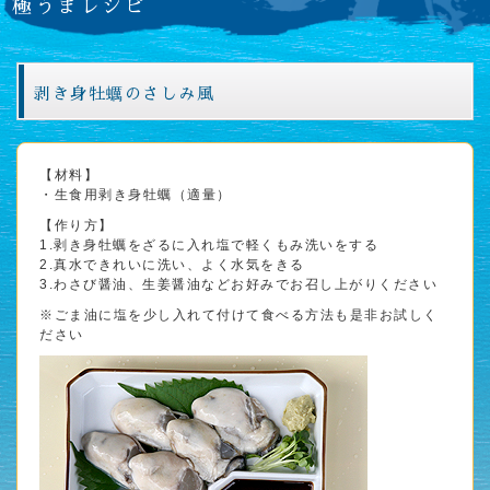
極うまレシピ
剥き身牡蠣のさしみ風
【材料】
・生食用剥き身牡蠣（適量）
【作り方】
1.剥き身牡蠣をざるに入れ塩で軽くもみ洗いをする
2.真水できれいに洗い、よく水気をきる
3.わさび醤油、生姜醤油などお好みでお召し上がりください
※ごま油に塩を少し入れて付けて食べる方法も是非お試しく
ださい