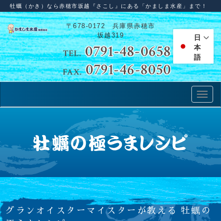
牡蠣（かき）なら赤穂市坂越『さこし』にある「かましま水産」まで！
〒678-0172 兵庫県赤穂市
坂越319
日
本
語
グランオイスターマイスターが教える 牡蠣の