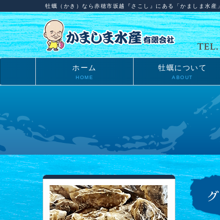
牡蠣（かき）なら赤穂市坂越『さこし』にある「かましま水産
ホーム
牡蠣について
HOME
ABOUT
グ