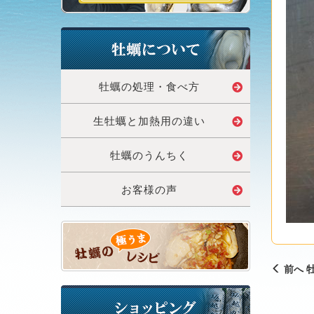
牡蠣の処理・食べ方
生牡蠣と加熱用の違い
牡蠣のうんちく
お客様の声
前へ 