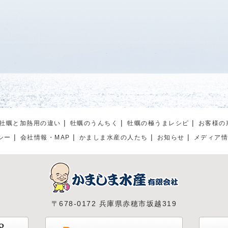
牡蠣と加熱用の違い
牡蠣のうんちく
牡蠣の極うまレシピ
お客様の
シー
会社情報・MAP
かましま水産の人たち
お知らせ
メディア
〒678-0172 兵庫県赤穂市坂越319