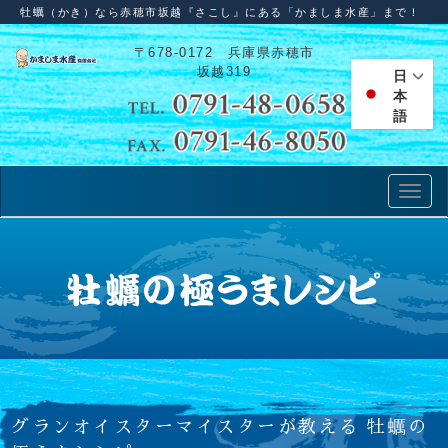
牡蠣（かき）なら赤穂市坂越『さこし』にある「かましま水産」まで！
〒678-0172 兵庫県赤穂市
坂越319
日
本
語
グランオイスターマイスターが教える 牡蠣の