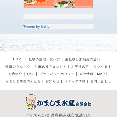
Tweets by kakiyome
HOME
牡蠣の処理・食べ方
生牡蠣と加熱用の違い
牡蠣のうんちく
牡蠣の極うまレシピ
お客様の声
リンク集
お店紹介
Q&A
プライパシーポリシー
会社情報・MAP
かましま水産の人たち
お知らせ
メディア情報
お問い合わせ
〒678-0172 兵庫県赤穂市坂越319