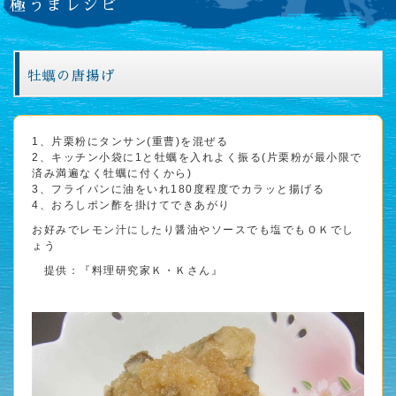
極うまレシピ
牡蠣の唐揚げ
1、片栗粉にタンサン(重曹)を混ぜる
2、キッチン小袋に1と牡蠣を入れよく振る(片栗粉が最小限で
済み満遍なく牡蠣に付くから)
3、フライパンに油をいれ180度程度でカラッと揚げる
4、おろしポン酢を掛けてできあがり
お好みでレモン汁にしたり醤油やソースでも塩でもＯＫでし
ょう
提供：『料理研究家Ｋ・Ｋさん』