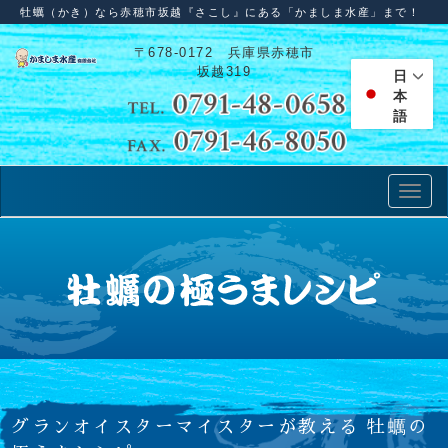
牡蠣（かき）なら赤穂市坂越『さこし』にある「かましま水産」まで！
〒678-0172 兵庫県赤穂市
坂越319
日
本
語
グランオイスターマイスターが教える 牡蠣の