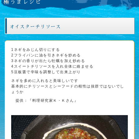
極うまレシピ
オイスターチリソース
1ネギをみじん切りにする
2フライパンに油を引きネギを炒める
3ネギの香りが出たら牡蠣を加え炒める
4スイートチリソースを入れ全体に絡ませる
5豆板醤で辛味を調整して出来上がり
ネギを多めに入れると美味しいです
基本的にチリソースとシーフードの相性は抜群ではないでし
ょうか
提供：『料理研究家Ｋ・Ｋさん』