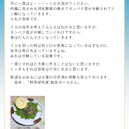
日に一度はよ～～～～くかき混ぜてください。
内臓に含まれる消化酵素の働きでタンパク質が分解されアミ
ノ酸になっていきます。
それが旨味です。
イカの塩辛を考えてもらえばわかると思いますが、
タンパク質が分解していくわけですから、
身はだんだん小さくなっていきます。
イカを切った時は切り口が直角になっているはずなのに、
塩辛は角が丸まっていますよね。
あれは分解している証拠です。
一度にそれほど大量に作ることはないと思いますが、
１ヶ月もすれば旨味は十分に出ると思います。
熟成を止めるには少量の日本酒か焼酎を加えてやります。
提供：『料理研究家 観音ボールさん』