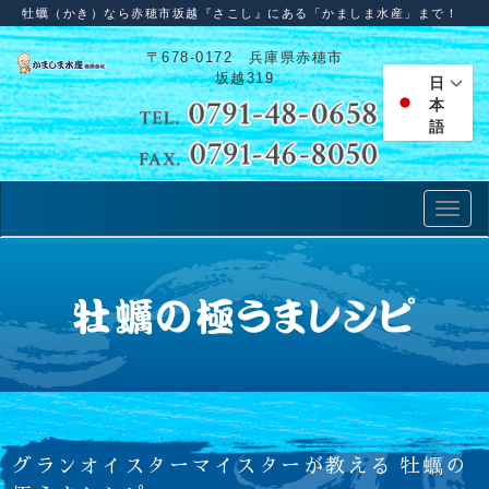
牡蠣（かき）なら赤穂市坂越『さこし』にある「かましま水産」まで！
〒678-0172 兵庫県赤穂市
坂越319
日
本
語
グランオイスターマイスターが教える 牡蠣の