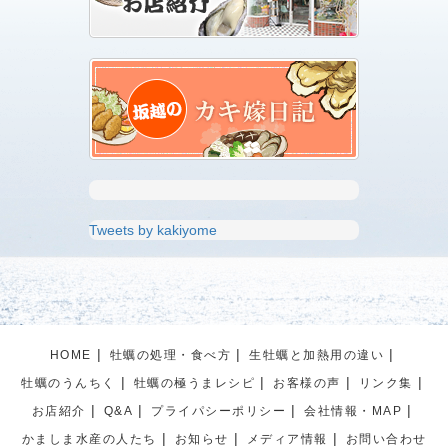
Tweets by kakiyome
HOME
牡蠣の処理・食べ方
生牡蠣と加熱用の違い
牡蠣のうんちく
牡蠣の極うまレシピ
お客様の声
リンク集
お店紹介
Q&A
プライパシーポリシー
会社情報・MAP
かましま水産の人たち
お知らせ
メディア情報
お問い合わせ